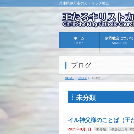
兵庫県伊丹市のカトリック教会
ホーム
伊丹教会について
Home
About us
ブログ
HOME
»
ブログ
»
未分類
未分類
イル神父様のことば（王た
2025年8月3日
未分類
教会だより_神