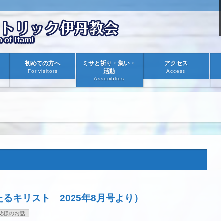
初めての方へ
ミサと祈り・集い・
アクセス
活動
For visitors
Access
Assemblies
るキリスト 2025年8月号より）
父様のお話