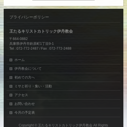
プライバシーポリシー
王たるキリストカトリック伊丹教会
〒664-0882
兵庫県伊丹市鈴原町1丁目9-1
Tel : 072-772-2487 / Fax : 072-772-2488
ホーム
伊丹教会について
初めての方へ
ミサと祈り・集い・活動
アクセス
お問い合わせ
今月の予定表
Copyright ©
王たるキリストカトリック伊丹教会
All Rights