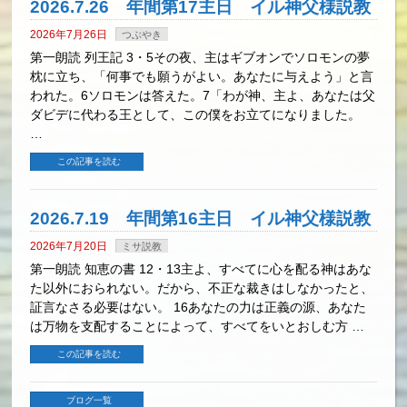
2026.7.26 年間第17主日 イル神父様説教
2026年7月26日
つぶやき
第一朗読 列王記 3・5その夜、主はギブオンでソロモンの夢
枕に立ち、「何事でも願うがよい。あなたに与えよう」と言
われた。6ソロモンは答えた。7「わが神、主よ、あなたは父
ダビデに代わる王として、この僕をお立てになりました。
…
この記事を読む
2026.7.19 年間第16主日 イル神父様説教
2026年7月20日
ミサ説教
第一朗読 知恵の書 12・13主よ、すべてに心を配る神はあな
た以外におられない。だから、不正な裁きはしなかったと、
証言なさる必要はない。 16あなたの力は正義の源、あなた
は万物を支配することによって、すべてをいとおしむ方 …
この記事を読む
ブログ一覧