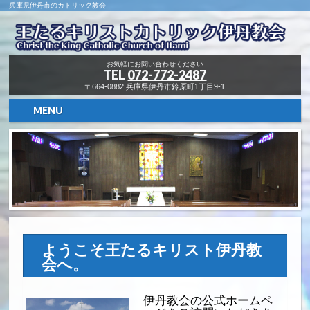
兵庫県伊丹市のカトリック教会
お気軽にお問い合わせください
TEL
072-772-2487
〒664-0882 兵庫県伊丹市鈴原町1丁目9-1
MENU
ようこそ王たるキリスト伊丹教
会へ。
伊丹教会の公式ホームペ