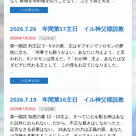
なく 穀物を求め価を払うことなく、 ぶどう酒と乳を …
この記事を読む
2026.7.26 年間第17主日 イル神父様説教
2026年7月26日
つぶやき
第一朗読 列王記 3・5その夜、主はギブオンでソロモンの夢
枕に立ち、「何事でも願うがよい。あなたに与えよう」と言
われた。6ソロモンは答えた。7「わが神、主よ、あなたは父
ダビデに代わる王として、この僕をお立てになりました。
…
この記事を読む
2026.7.19 年間第16主日 イル神父様説教
2026年7月20日
ミサ説教
第一朗読 知恵の書 12・13主よ、すべてに心を配る神はあな
た以外におられない。だから、不正な裁きはしなかったと、
証言なさる必要はない。 16あなたの力は正義の源、あなた
は万物を支配することによって、すべてをいとおしむ方 …