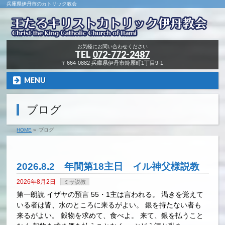
兵庫県伊丹市のカトリック教会
お気軽にお問い合わせください
TEL
072-772-2487
〒664-0882 兵庫県伊丹市鈴原町1丁目9-1
MENU
ブログ
HOME
»
ブログ
2026.8.2 年間第18主日 イル神父様説教
2026年8月2日
ミサ説教
第一朗読 イザヤの預言 55・1主は言われる。 渇きを覚えて
いる者は皆、水のところに来るがよい。 銀を持たない者も
来るがよい。 穀物を求めて、食べよ。 来て、銀を払うこと