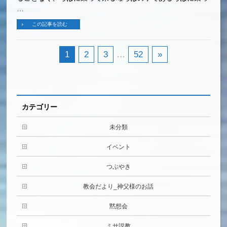
…
この記事を読む
1
2
3
…
52
»
カテゴリー
未分類
イベント
つぶやき
教会だより_神父様のお話
黙想会
ミサ説教