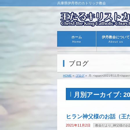
兵庫県伊丹市のカトリック教会
ホーム
伊丹教会について
Home
About us
ブログ
HOME
»
ブログ
»
月: <span>2021年11月</span
月別アーカイブ: 20
ヒラン神父様のお話（王た
2021年11月2日
教会だより_神父様のお