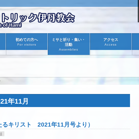
初めての方へ
ミサと祈り・集い・
アクセス
活動
For visitors
Access
Assemblies
>
21年11月
るキリスト 2021年11月号より）
話