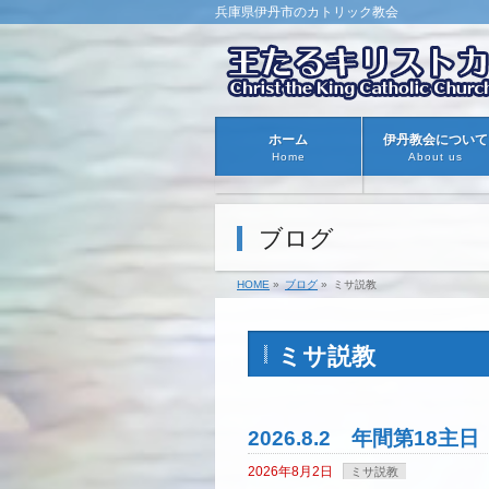
兵庫県伊丹市のカトリック教会
ホーム
伊丹教会について
Home
About us
ブログ
HOME
»
ブログ
»
ミサ説教
ミサ説教
2026.8.2 年間第18
2026年8月2日
ミサ説教