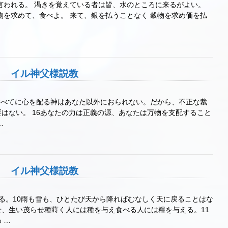
は言われる。 渇きを覚えている者は皆、水のところに来るがよい。
物を求めて、食べよ。 来て、銀を払うことなく 穀物を求め価を払
6主日 イル神父様説教
よ、すべてに心を配る神はあなた以外におられない。だから、不正な裁
はない。 16あなたの力は正義の源、あなたは万物を支配すること
…
5主日 イル神父様説教
れる。10雨も雪も、ひとたび天から降ればむなしく天に戻ることはな
、生い茂らせ種蒔く人には種を与え食べる人には糧を与える。11
 …