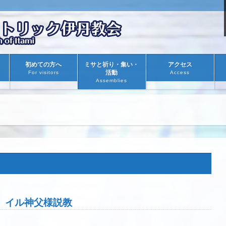
初めての方へ
ミサと祈り・集い・
アクセス
活動
For visitors
Access
Assemblies
主日 イル神父様説教