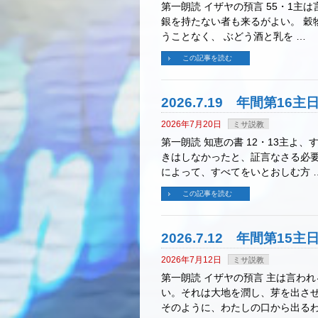
第一朗読 イザヤの預言 55・1主
銀を持たない者も来るがよい。 穀
うことなく、 ぶどう酒と乳を …
この記事を読む
2026.7.19 年間第1
2026年7月20日
ミサ説教
第一朗読 知恵の書 12・13主
きはしなかったと、証言なさる必要
によって、すべてをいとおしむ方 
この記事を読む
2026.7.12 年間第1
2026年7月12日
ミサ説教
第一朗読 イザヤの預言 主は言わ
い。それは大地を潤し、芽を出させ
そのように、わたしの口から出るわ