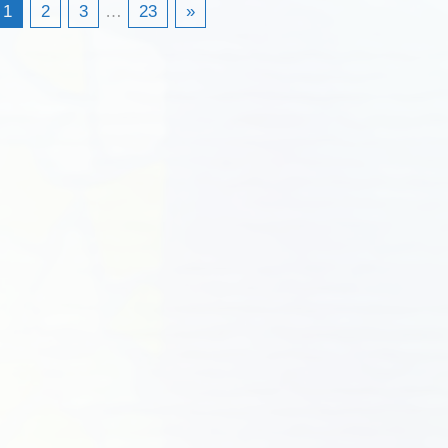
1
2
3
…
23
»