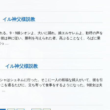
主日 イル神父様説教
われる。9・9娘シオンよ、大いに踊れ。娘エルサレムよ、歓呼の声を
。彼は神に従い、勝利を与えられた者、高ぶることなく、ろばに乗
っ …
3主日 イル神父様説教
エリシャはシュネムに行った。そこに一人の裕福な婦人がいて、彼を引
そこを通るたびに、立ち寄って食事をするようになった。9彼女は夫
 …