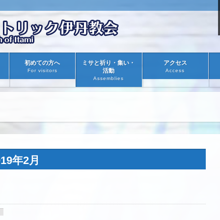
初めての方へ
ミサと祈り・集い・
アクセス
活動
For visitors
Access
Assemblies
19年2月