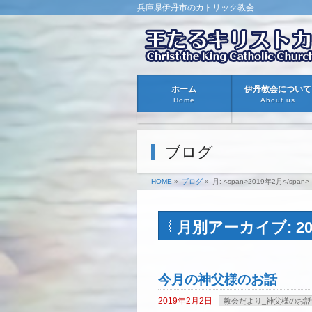
兵庫県伊丹市のカトリック教会
ホーム
伊丹教会について
Home
About us
ブログ
HOME
»
ブログ
»
月: <span>2019年2月</span>
月別アーカイブ: 20
今月の神父様のお話
2019年2月2日
教会だより_神父様のお話