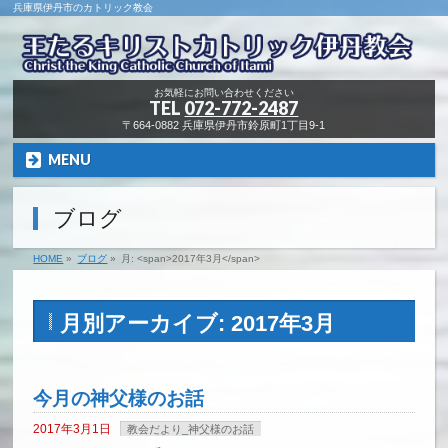
兵庫県伊丹市のカトリック教会
お気軽にお問い合わせください
TEL
072-772-2487
〒664-0882 兵庫県伊丹市鈴原町1丁目9-1
MENU
ブログ
HOME
»
ブログ
»
月: <span>2017年3月</span>
月別アーカイブ: 2017年3月
今月の神父様のお話
2017年3月1日
教会だより_神父様のお話