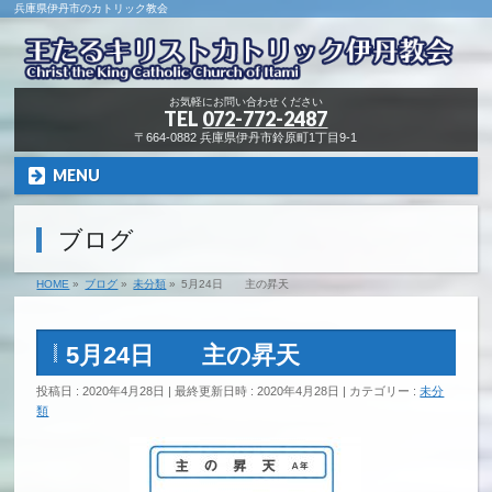
兵庫県伊丹市のカトリック教会
お気軽にお問い合わせください
TEL
072-772-2487
〒664-0882 兵庫県伊丹市鈴原町1丁目9-1
MENU
ブログ
HOME
»
ブログ
»
未分類
»
5月24日 主の昇天
5月24日 主の昇天
投稿日 : 2020年4月28日
最終更新日時 : 2020年4月28日
カテゴリー :
未分
類