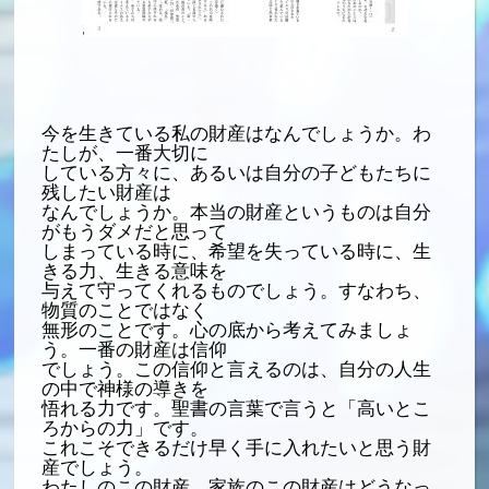
今を生きている私の財産はなんでしょうか。わ
たしが、一番大切に
している方々に、あるいは自分の子どもたちに
残したい財産は
なんでしょうか。本当の財産というものは自分
がもうダメだと思って
しまっている時に、希望を失っている時に、生
きる力、生きる意味を
与えて守ってくれるものでしょう。すなわち、
物質のことではなく
無形のことです。心の底から考えてみましょ
う。一番の財産は信仰
でしょう。この信仰と言えるのは、自分の人生
の中で神様の導きを
悟れる力です。聖書の言葉で言うと「高いとこ
ろからの力」です。
これこそできるだけ早く手に入れたいと思う財
産でしょう。
わたしのこの財産、家族のこの財産はどうなっ