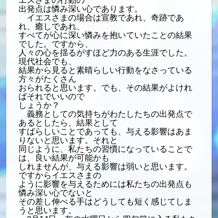
エスさまの行動の
出発点は憐み深い心であります。
イエスさまの場合は宣教であれ、奇跡であ
れ、癒しであれ、
すべてが心に深い憐みを抱いていたことの結果
でした。ですから、
人々の心を揺るがすほど力のある生涯でした。
現代社会でも、
結果から見ると素晴らしい行動をなさっている
方々がたくさん
おられると思います。でも、その結果がよけれ
ばそれでいいので
しょうか？
義務としての気持ちがわたしたちの出発点で
あるとしたら、結果として
すばらしいことであっても、与える影響はあま
りないと思います。それと
同じように、私たちの習慣になっていることで
は、良い結果が可能かも
しれませんが、与える影響は弱いと思います。
ですからイエスさまの
ように影響を与えるためには私たちの出発点も
憐み深い心でないと
その差し伸べる手はどうしても短く感じてしま
うと思います。