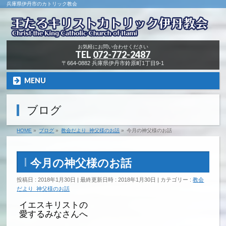
兵庫県伊丹市のカトリック教会
お気軽にお問い合わせください
TEL
072-772-2487
〒664-0882 兵庫県伊丹市鈴原町1丁目9-1
MENU
ブログ
HOME
»
ブログ
»
教会だより_神父様のお話
»
今月の神父様のお話
今月の神父様のお話
投稿日 : 2018年1月30日
最終更新日時 : 2018年1月30日
カテゴリー :
教会
だより_神父様のお話
イエスキリストの
愛するみなさんへ