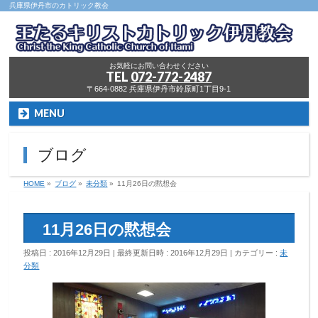
兵庫県伊丹市のカトリック教会
お気軽にお問い合わせください
TEL
072-772-2487
〒664-0882 兵庫県伊丹市鈴原町1丁目9-1
MENU
ブログ
HOME
»
ブログ
»
未分類
»
11月26日の黙想会
11月26日の黙想会
投稿日 : 2016年12月29日
最終更新日時 : 2016年12月29日
カテゴリー :
未
分類