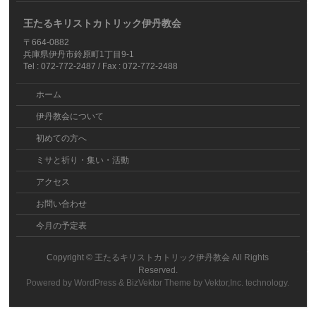
王たるキリストカトリック伊丹教会
〒664-0882
兵庫県伊丹市鈴原町1丁目9-1
Tel : 072-772-2487 / Fax : 072-772-2488
ホーム
伊丹教会について
初めての方へ
ミサと祈り・集い・活動
アクセス
お問い合わせ
今月の予定表
Copyright ©
王たるキリストカトリック伊丹教会
All Rights
Reserved.
Powered by
WordPress
&
BizVektor Theme
by
Vektor,Inc.
technology.