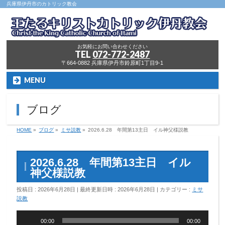
兵庫県伊丹市のカトリック教会
お気軽にお問い合わせください
TEL
072-772-2487
〒664-0882 兵庫県伊丹市鈴原町1丁目9-1
MENU
ブログ
HOME
»
ブログ
»
ミサ説教
»
2026.6.28 年間第13主日 イル神父様説教
2026.6.28 年間第13主日 イル
神父様説教
投稿日 : 2026年6月28日
最終更新日時 : 2026年6月28日
カテゴリー :
ミサ
説教
音
00:00
00:00
声