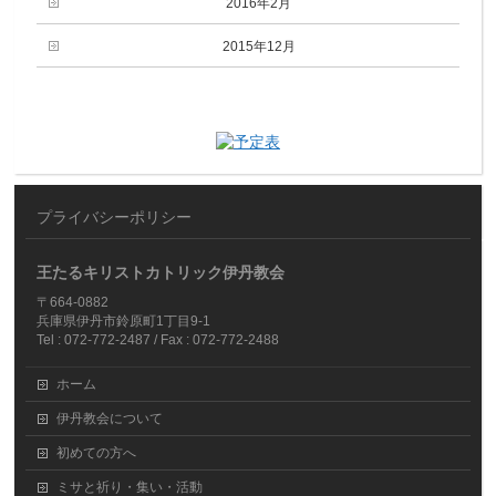
2016年2月
2015年12月
プライバシーポリシー
王たるキリストカトリック伊丹教会
〒664-0882
兵庫県伊丹市鈴原町1丁目9-1
Tel : 072-772-2487 / Fax : 072-772-2488
ホーム
伊丹教会について
初めての方へ
ミサと祈り・集い・活動