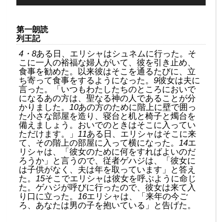
プ
レ
ー
第一朗読
ヤ
列王記
ー
4・8
ある日、エリシャはシュネムに行った。そ
こに一人の裕福な婦人がいて、彼を引き止め、
食事を勧めた。以来彼はそこを通るたびに、立
ち寄って食事をするようになった。
9
彼女は夫に
言った。「いつもわたしたちのところにおいで
になるあの方は、聖なる神の人であることが分
かりました。
10
あの方のために階上に壁で囲っ
た小さな部屋を造り、寝台と机と椅子と燭台を
備えましょう。おいでのときはそこに入ってい
ただけます。」
11
ある日、エリシャはそこに来
て、その階上の部屋に入って横になった。
14
エ
リシャは、「彼女のために何をすればよいのだ
ろうか」と言うので、従者ゲハジは、「彼女に
は子供がなく、夫は年を取っています」と答え
た。
15
そこでエリシャは彼女を呼ぶように命じ
た。ゲハジが呼びに行ったので、彼女は来て入
り口に立った。
16
エリシャは、「来年の今ご
ろ、あなたは男の子を抱いている」と告げた。