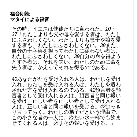
福音朗読
マタイによる福音
その時、イエスは使徒たちに言われた。
10・
37
「わたしよりも父や母を愛する者は、わたし
にふさわしくない。わたしよりも息子や娘を愛
する者も、わたしにふさわしくない。
38
また、
自分の十字架を担ってわたしに従わない者は、
わたしにふさわしくない。
39
自分の命を得よう
とする者は、それを失い、わたしのために命を
失う者は、かえってそれを得るのである。
40
あなたがたを受け入れる人は、わたしを受け
入れ、わたしを受け入れる人は、わたしを遣わ
された方を受け入れるのである。
41
預言者を預
言者として受け入れる人は、預言者と同じ報い
を受け、正しい者を正しい者として受け入れる
人は、正しい者と同じ報いを受ける。
42
はっき
り言っておく。わたしの弟子だという理由で、
この小さな者の一人に、冷たい水一杯でも飲ま
せてくれる人は、必ずその報いを受ける。」