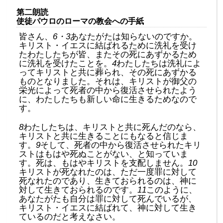
第二朗読
使徒パウロのローマの教会への手紙
皆さん、
6・3
あなたがたは知らないのですか。
キリスト・イエスに結ばれるために洗礼を受け
たわたしたちが皆、またその死にあずかるため
に洗礼を受けたことを。
4
わたしたちは洗礼によ
ってキリストと共に葬られ、その死にあずかる
ものとなりました。それは、キリストが御父の
栄光によって死者の中から復活させられたよう
に、わたしたちも新しい命に生きるためなので
す。
8
わたしたちは、キリストと共に死んだのなら、
キリストと共に生きることにもなると信じま
す。
9
そして、死者の中から復活させられたキリ
ストはもはや死ぬことがない、と知っていま
す。死は、もはやキリストを支配しません。
10
キリストが死なれたのは、ただ一度罪に対して
死なれたのであり、生きておられるのは、神に
対して生きておられるのです。
11
このように、
あなたがたも自分は罪に対して死んでいるが、
キリスト・イエスに結ばれて、神に対して生き
ているのだと考えなさい。