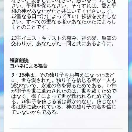
なさい。励まし合いなさい。思いを一つにしな
さい。平和を保ちなさい。そうすれば、愛と平
和の神があなたがたと共にいてくださいます。
12
聖なる口づけによって互いに挨拶を交わしな
さい。すべての聖なる者があなたがたによろし
くとのことです。
13
主イエス・キリストの恵み、神の愛、聖霊の
交わりが、あなたがた一同と共にあるように。
福音朗読
ヨハネによる福音
3・16
神は、その独り子をお与えになったほど
に、世を愛された。独り子を信じる者が一人も
滅びないで、永遠の命を得るためである。
17
神
が御子を世に遣わされたのは、世を裁くためで
はなく、御子によって世が救われるためであ
る。
18
御子を信じる者は裁かれない。信じない
者は既に裁かれている。神の独り子の名を信じ
ていないからである。