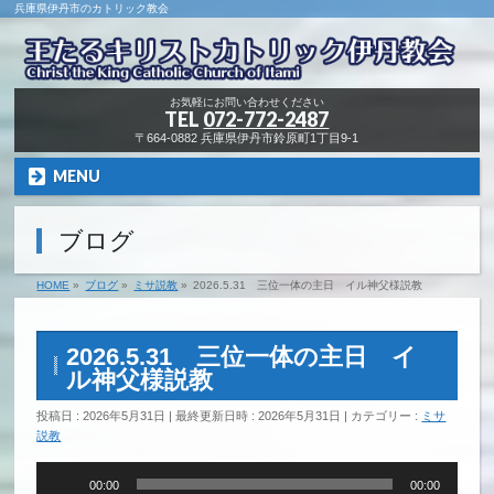
兵庫県伊丹市のカトリック教会
お気軽にお問い合わせください
TEL
072-772-2487
〒664-0882 兵庫県伊丹市鈴原町1丁目9-1
MENU
ブログ
HOME
»
ブログ
»
ミサ説教
»
2026.5.31 三位一体の主日 イル神父様説教
2026.5.31 三位一体の主日 イ
ル神父様説教
投稿日 : 2026年5月31日
最終更新日時 : 2026年5月31日
カテゴリー :
ミサ
説教
音
00:00
00:00
声