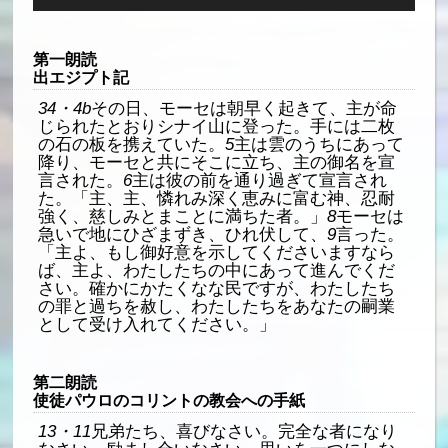
プ
レ
ー
第一朗読
ヤ
出エジプト記
ー
34・4b
その日、モーセは朝早く起きて、主が命
じられたとおりシナイ山に登った。手には二枚
の石の板を携えていた。
5
主は雲のうちにあって
降り、モーセと共にそこに立ち、主の御名を宣
言された。
6
主は彼の前を通り過ぎて宣言され
た。「主、主、憐れみ深く恵みに富む神、忍耐
強く、慈しみとまことに満ちた者。」
8
モーセは
急いで地にひざまずき、ひれ伏して、
9
言った。
「主よ、もし御好意を示してくださいますなら
ば、主よ、わたしたちの中にあって進んでくだ
さい。確かにかたくなな民ですが、わたしたち
の罪と過ちを赦し、わたしたちをあなたの嗣業
として受け入れてください。」
第二朗読
使徒パウロのコリントの教会への手紙
13・11
兄弟たち、喜びなさい。完全な者になり