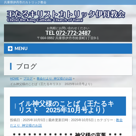
兵庫県伊丹市のカトリック教会
お気軽にお問い合わせください
TEL
072-772-2487
〒664-0882 兵庫県伊丹市鈴原町1丁目9-1
MENU
ブログ
HOME
»
ブログ
»
教会だより_神父様のお話
»
イル神父様のことば（王たるキリスト 2025年10月号より）
イル神父様のことば（王たるキ
リスト 2025年10月号より）
投稿日 : 2025年10月5日
最終更新日時 : 2025年10月5日
カテゴリー :
教会
だより_神父様のお話
＊＊＊＊＊＊＊＊＊＊＊＊ 神父様の言葉 ＊＊＊