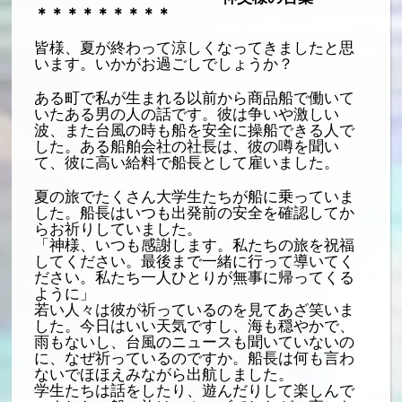
＊＊＊＊＊＊＊＊＊
皆様、夏が終わって涼しくなってきましたと思
います。いかがお過ごしでしょうか？
ある町で私が生まれる以前から商品船で働いて
いたある男の人の話です。彼は争いや激しい
波、また台風の時も船を安全に操船できる人で
した。ある船舶会社の社長は、彼の噂を聞い
て、彼に高い給料で船長として雇いました。
夏の旅でたくさん大学生たちが船に乗っていま
した。船長はいつも出発前の安全を確認してか
らお祈りしていました。
「神様、いつも感謝します。私たちの旅を祝福
してください。最後まで一緒に行って導いてく
ださい。私たち一人ひとりが無事に帰ってくる
ように」
若い人々は彼が祈っているのを見てあざ笑いま
した。今日はいい天気ですし、海も穏やかで、
雨もないし、台風のニュースも聞いていないの
に、なぜ祈っているのですか。船長は何も言わ
ないでほほえみながら出航しました。
学生たちは話をしたり、遊んだりして楽しんで