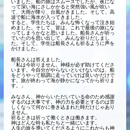
いました。船の旅はスムーズでしたが、夜にな
って深い海にさしかかると突然強い風が吹い
て、大雨が降り、台風がきました。そして、高
波で船に海水が入ってきました。
すると、学生たちは、みんな怖くなって泣き始
めました。そして、皆は、これで最後の旅にな
ってしまうかなと思いました。船長さんが祈っ
ていたのを思い出して、みんな祈りだしまし
た。そして、学生は船長さんも祈るように声を
かけました。
船長さんは答えました。
「私は今祈りません。神様が必ず助けてくださ
います。今自分がやらないといけないのは、船
をどうやって順調に走っていけば良いかだけで
す。旅が終わって海が静かになってから祈りま
す。」
みなさん、神からいただいている命のため感謝
するのは大事です。神の力を必要とするのは苦
しくなって何かに巻き込まれた時だけじゃあり
ません。
祈るときは祈って働くときは働きます。
神はどんな時も私たちと一緒にいます。
人生の旅を導いてくださるようにこれからも神