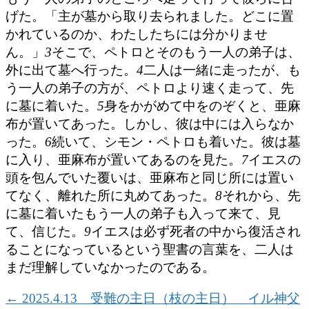
げた。「主が墓から取り去られました。どこに置
かれているのか、わたしたちには分かりませ
ん。」
3
そこで、ペトロとそのもう一人の弟子は、
外に出て墓へ行った。
4
二人は一緒に走ったが、も
う一人の弟子の方が、ペトロより速く走って、先
に墓に着いた。
5
身をかがめて中をのぞくと、亜麻
布が置いてあった。しかし、彼は中には入らなか
った。
6
続いて、シモン・ペトロも着いた。彼は墓
に入り、亜麻布が置いてあるのを見た。
7
イエスの
頭を包んでいた覆いは、亜麻布と同じ所には置い
てなく、離れた所に丸めてあった。
8
それから、先
に墓に着いたもう一人の弟子も入って来て、見
て、信じた。
9
イエスは必ず死者の中から復活され
ることになっているという聖書の言葉を、二人は
まだ理解していなかったのである。
←
2025.4.13 受難の主日（枝の主日） イル神父