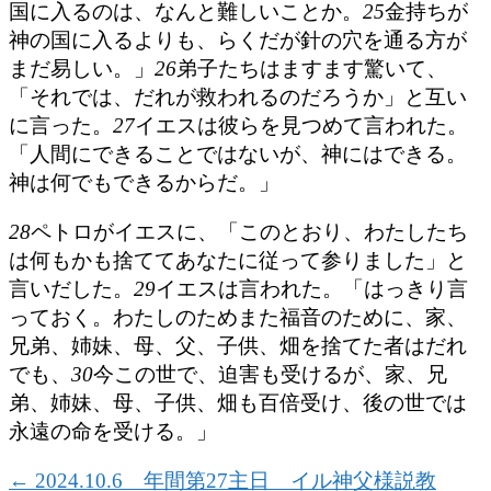
国に入るのは、なんと難しいことか。
25
金持ちが
神の国に入るよりも、らくだが針の穴を通る方が
まだ易しい。」
26
弟子たちはますます驚いて、
「それでは、だれが救われるのだろうか」と互い
に言った。
27
イエスは彼らを見つめて言われた。
「人間にできることではないが、神にはできる。
神は何でもできるからだ。」
28
ペトロがイエスに、「このとおり、わたしたち
は何もかも捨ててあなたに従って参りました」と
言いだした。
29
イエスは言われた。「はっきり言
っておく。わたしのためまた福音のために、家、
兄弟、姉妹、母、父、子供、畑を捨てた者はだれ
でも、
30
今この世で、迫害も受けるが、家、兄
弟、姉妹、母、子供、畑も百倍受け、後の世では
永遠の命を受ける。」
←
2024.10.6 年間第27主日 イル神父様説教