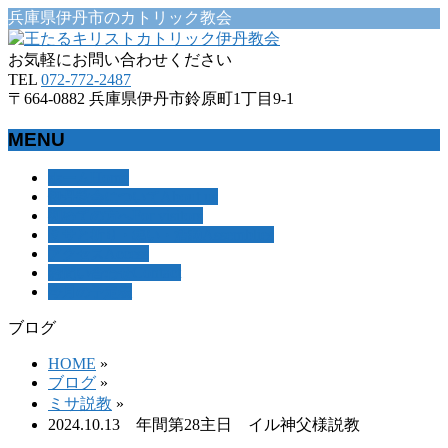
兵庫県伊丹市のカトリック教会
お気軽にお問い合わせください
TEL
072-772-2487
〒664-0882 兵庫県伊丹市鈴原町1丁目9-1
MENU
メ
Home
ホーム
About us
伊丹教会について
ニ
For visitors
初めての方へ
ュ
Assemblies
ミサと祈り・集い・活動
ー
Access
アクセス
を
Contact
お問い合わせ
飛
今月の予定表
ば
す
ブログ
HOME
»
ブログ
»
ミサ説教
»
2024.10.13 年間第28主日 イル神父様説教