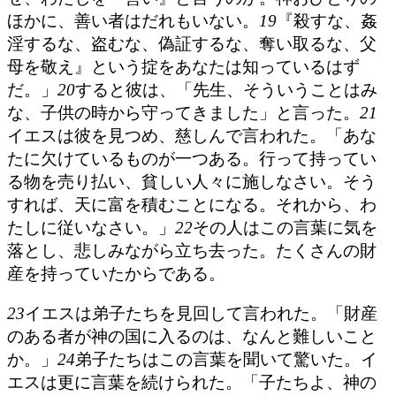
ほかに、善い者はだれもいない。
19
『殺すな、姦
淫するな、盗むな、偽証するな、奪い取るな、父
母を敬え』という掟をあなたは知っているはず
だ。」
20
すると彼は、「先生、そういうことはみ
な、子供の時から守ってきました」と言った。
21
イエスは彼を見つめ、慈しんで言われた。「あな
たに欠けているものが一つある。行って持ってい
る物を売り払い、貧しい人々に施しなさい。そう
すれば、天に富を積むことになる。それから、わ
たしに従いなさい。」
22
その人はこの言葉に気を
落とし、悲しみながら立ち去った。たくさんの財
産を持っていたからである。
23
イエスは弟子たちを見回して言われた。「財産
のある者が神の国に入るのは、なんと難しいこと
か。」
24
弟子たちはこの言葉を聞いて驚いた。イ
エスは更に言葉を続けられた。「子たちよ、神の