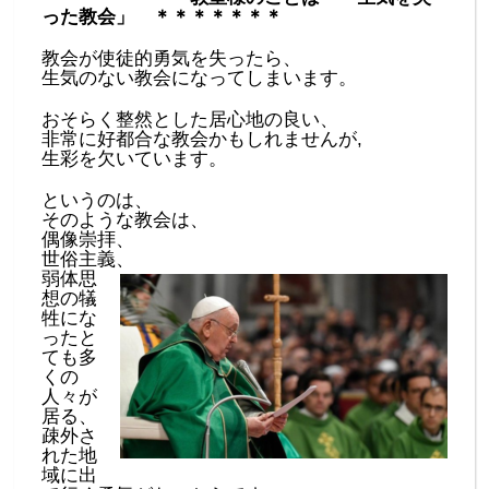
った教会」 ＊＊＊＊＊＊＊
教会が使徒的勇気を失ったら、
生気のない教会になってしまいます。
おそらく整然とした居心地の良い、
非常に好都合な教会かもしれませんが,
生彩を欠いています。
というのは、
そのような教会は、
偶像崇拝、
世俗主義、
弱体思
想の犠
牲にな
ったと
ても多
くの
人々が
居る、
疎外さ
れた地
域に出