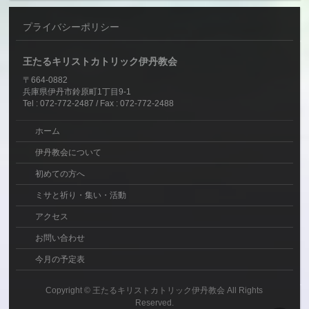
プライバシーポリシー
王たるキリストカトリック伊丹教会
〒664-0882
兵庫県伊丹市鈴原町1丁目9-1
Tel : 072-772-2487 / Fax : 072-772-2488
ホーム
伊丹教会について
初めての方へ
ミサと祈り・集い・活動
アクセス
お問い合わせ
今月の予定表
Copyright ©
王たるキリストカトリック伊丹教会
All Rights
Reserved.