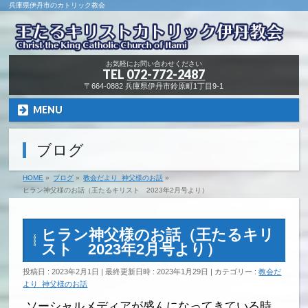
兵庫県伊丹市のカトリック教会
お気軽にお問い合わせください
TEL
072-772-2487
〒664-0882 兵庫県伊丹市鈴原町1丁目9-1
MENU
ブログ
HOME
»
ブログ
»
教会だより_神父様のお話
»
ヒラン神父様のお話（王たるキリスト 2023年2月号より）
ヒラン神父様のお話（王たるキリ
スト 2023年2月号より）
投稿日 : 2023年2月1日
最終更新日時 : 2023年1月29日
カテゴリー :
教会だ
より_神父様のお話
ソーシャルメディアが盛んになってきている時