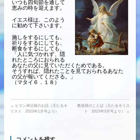
いつも四旬節を通して
恵みの時を迎えます。
イエス様は、このよう
に勧めて下さいます。
施しをするにしても、
祈りをするにしても、
断食をするにしても、
「人に気づかれず、隠
れたところにおられる
あなたの父に見ていただくためである。
そうすれば、隠れたことを見ておられるあなた
の父が報いてくださる。」
（マタイ６．１８）
←
ヒラン神父様のお話（王たるキ
教皇様のことば（王たるキリス
リスト 2023年1月号より）
ト 2023年3月号より）
→
コメントを残す