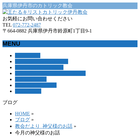
兵庫県伊丹市のカトリック教会
お気軽にお問い合わせください
TEL
072-772-2487
〒664-0882 兵庫県伊丹市鈴原町1丁目9-1
MENU
メ
Home
ホーム
About us
伊丹教会について
ニ
For visitors
初めての方へ
ュ
Assemblies
ミサと祈り・集い・活動
ー
Access
アクセス
を
Contact
お問い合わせ
飛
今月の予定表
ば
す
ブログ
HOME
»
ブログ
»
教会だより_神父様のお話
»
今月の神父様のお話