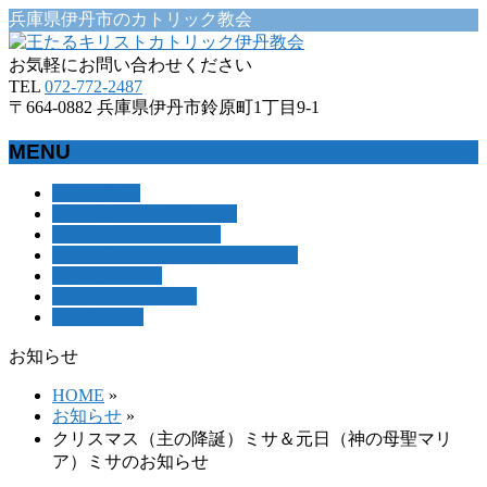
兵庫県伊丹市のカトリック教会
お気軽にお問い合わせください
TEL
072-772-2487
〒664-0882 兵庫県伊丹市鈴原町1丁目9-1
MENU
メ
Home
ホーム
About us
伊丹教会について
ニ
For visitors
初めての方へ
ュ
Assemblies
ミサと祈り・集い・活動
ー
Access
アクセス
を
Contact
お問い合わせ
飛
今月の予定表
ば
す
お知らせ
HOME
»
お知らせ
»
クリスマス（主の降誕）ミサ＆元日（神の母聖マリ
ア）ミサのお知らせ