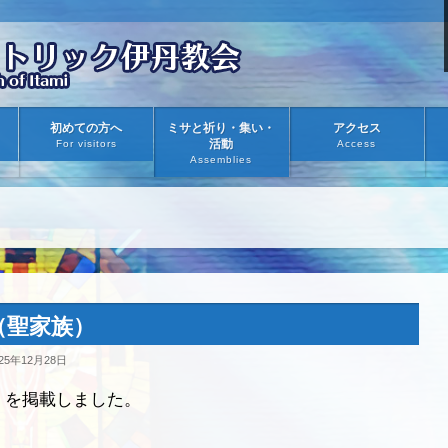
初めての方へ
ミサと祈り・集い・
アクセス
活動
For visitors
Access
Assemblies
（聖家族）
25年12月28日
）を掲載しました。