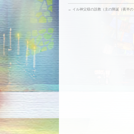
←
イル神父様の説教（主の降誕（夜半の