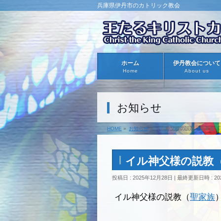
兵庫県伊丹市のカトリック教会
ホーム
伊丹教会について
Home
About us
お知らせ
HOME
»
お知らせ
»
イル神父様の説教（聖家族）
イル神父様の説教
投稿日 : 2025年12月28日
最終更新日時 : 20
イル神父様の説教（
聖家族