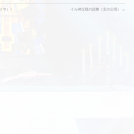
ミサ））
イル神父様の説教（主の公現）
→