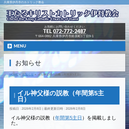
兵庫県伊丹市のカトリック教会
お気軽にお問い合わせください
TEL
072-772-2487
〒664-0882 兵庫県伊丹市鈴原町1丁目9-1
MENU
お知らせ
HOME
»
お知らせ
»
イル神父様の説教（年間第5主日）
イル神父様の説教（年間第5主
日）
投稿日 : 2026年2月8日
最終更新日時 : 2026年2月8日
イル神父様の説教（
年間第5主日
）を掲載しまし
た。